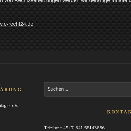
n von Rechtsverletzungen werden wir derartige Inhalte
w.e-recht24.de
&
Suchen
LÄRUNG
nach:
ogie e. V.
KONTA
Telefon: + 49 (0) 341-58143686