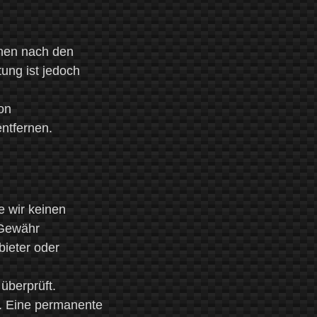
onen nach den
ung ist jedoch
on
ntfernen.
e wir keinen
 Gewähr
bieter oder
überprüft.
r. Eine permanente