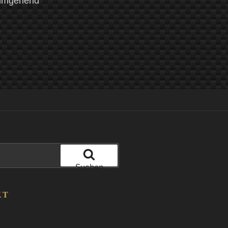
 umgehend
Suchen
KT