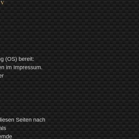
TV
g (OS) bereit:
ben im Impressum.
er
diesen Seiten nach
als
remde