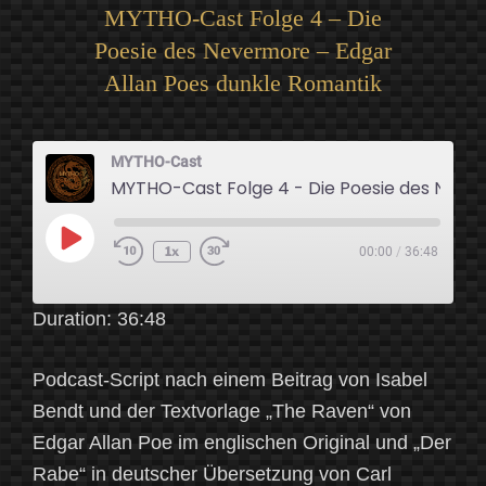
MYTHO-Cast Folge 4 – Die
Poesie des Nevermore – Edgar
Allan Poes dunkle Romantik
MYTHO-Cast
MYTHO-Cast Folge 4 - Die Poesie des Nevermore - Edgar Allan Poes dunkle
Play
1x
00:00
/
36:48
Episode
Duration: 36:48
Podcast-Script nach einem Beitrag von Isabel
Bendt und der Textvorlage „The Raven“ von
Edgar Allan Poe im englischen Original und „Der
Rabe“ in deutscher Übersetzung von Carl