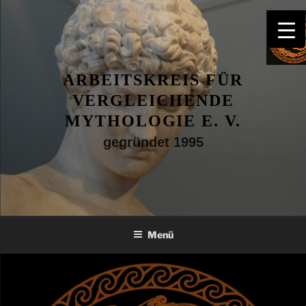
Zum
Inhalt
springen
ARBEITSKREIS FÜR
VERGLEICHENDE
MYTHOLOGIE E. V.
gegründet 1995
Menü