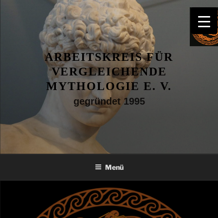
Zum
Inhalt
springen
ARBEITSKREIS FÜR
VERGLEICHENDE
MYTHOLOGIE E. V.
gegründet 1995
Menü