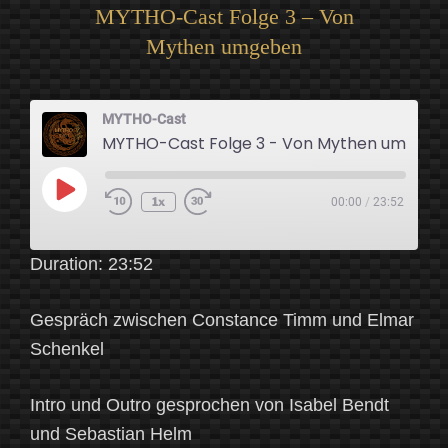
MYTHO-Cast Folge 3 – Von
Mythen umgeben
MYTHO-Cast
MYTHO-Cast Folge 3 - Von Mythen umgeben
Play
1x
00:00
/
23:52
Episode
Duration: 23:52
Gespräch zwischen Constance Timm und Elmar
Schenkel
Intro und Outro gesprochen von Isabel Bendt
und Sebastian Helm