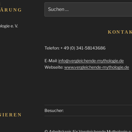
&
Suchen
LÄRUNG
nach:
ogie e. V.
KONTA
Telefon: + 49 (0) 341-58143686
E-Mail:
info@vergleichende-mythologie.de
Webseite:
www.vergleichende-mythologie.de
Besucher:
NIEREN
© Arbeitskreis für Vergleichende Mythologie e