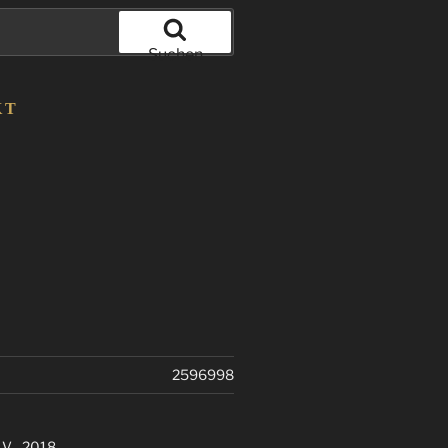
Suchen
KT
2596998
. V. 2018