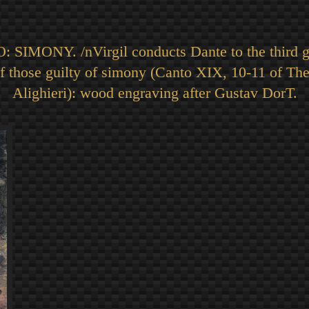
MONY. /nVirgil conducts Dante to the third gul
f those guilty of simony (Canto XIX, 10-11 of The
Alighieri): wood engraving after Gustav DorT.