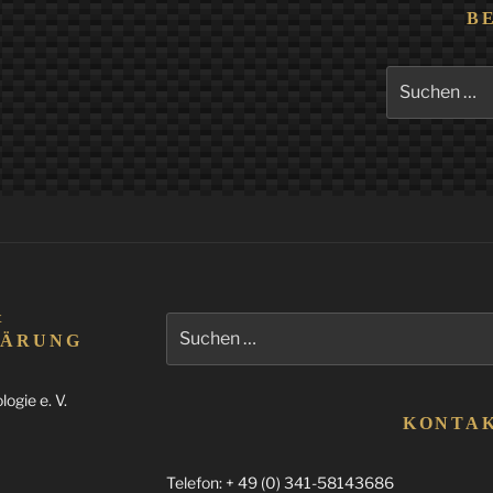
B
Suchen
nach:
&
Suchen
LÄRUNG
nach:
ogie e. V.
KONTA
Telefon: + 49 (0) 341-58143686