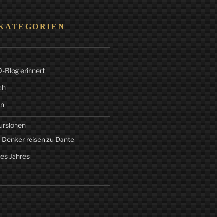
KATEGORIEN
Blog erinnert
ch
en
ursionen
 Denker reisen zu Dante
des Jahres