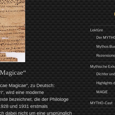
Lektüre
Der MYTHO-
Mythos Bu
Rezension
Mythische Exk
 Magicae“
Dichter und
Highlights 
ecae Magicae“, zu Deutsch:
MAGIE
i“, wird eine moderne
xte bezeichnet, die der Philologe
MYTHO-Cast
1928 und 1931 erstmals
ich dabei nicht um eine ursprünglich