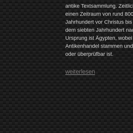
antike Textsammlung. Zeitli
einen Zeitraum von rund 80
Jahrhundert vor Christus bis
dem siebten Jahrhundert nac
Ursprung ist Ägypten, wobei
Antikenhandel stammen und 
oder überprüfbar ist.
„Antike
weiterlesen
Zauberbücher
–
Ein
Überblick“