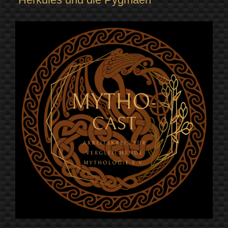
in
tausend
Gestalten“