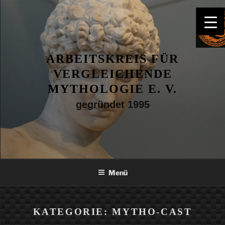
Zum
Inhalt
springen
ARBEITSKREIS FÜR
VERGLEICHENDE
MYTHOLOGIE E. V.
gegründet 1995
Menü
KATEGORIE:
MYTHO-CAST