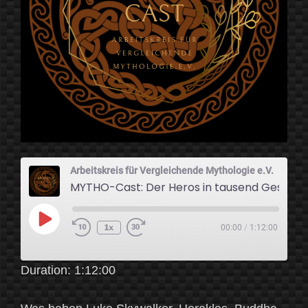
Arbeitskreis für Vergleichende Mythologie e.V.
MYTHO-Cast: Der Heros in tausend Gestalten
Play
1x
00:00
/
1:12:00
Episode
Duration: 1:12:00