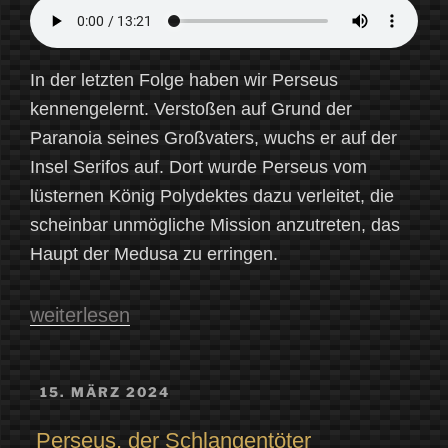
In der letzten Folge haben wir Perseus
kennengelernt. Verstoßen auf Grund der
Paranoia seines Großvaters, wuchs er auf der
Insel Serifos auf. Dort wurde Perseus vom
lüsternen König Polydektes dazu verleitet, die
scheinbar unmögliche Mission anzutreten, das
Haupt der Medusa zu erringen.
„Perseus
weiterlesen
bei
den
VERÖFFENTLICHT
15. MÄRZ 2024
AM
Graien“
Perseus, der Schlangentöter