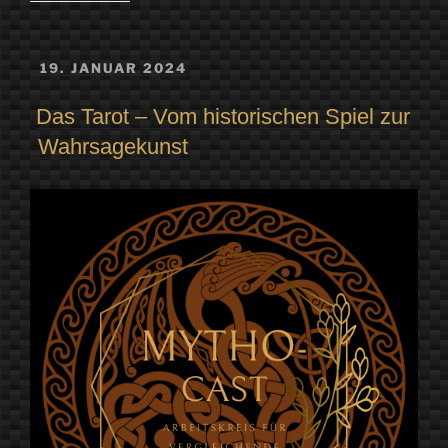
und
die
VERÖFFENTLICHT
19. JANUAR 2024
AM
Pygmäen“
Das Tarot – Vom historischen Spiel zur
Wahrsagekunst