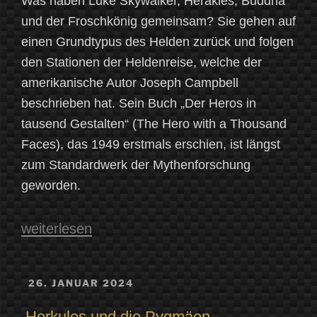
Was haben Luke Skywalker, Herakles, Buddha
und der Froschkönig gemeinsam? Sie gehen auf
einen Grundtypus des Helden zurück und folgen
den Stationen der Heldenreise, welche der
amerikanische Autor Joseph Campbell
beschrieben hat. Sein Buch „Der Heros in
tausend Gestalten“ (The Hero with a Thousand
Faces), das 1949 erstmals erschien, ist längst
zum Standardwerk der Mythenforschung
geworden.
„MYTHO-
weiterlesen
Cast:
Der
VERÖFFENTLICHT
26. JANUAR 2024
AM
Heros
Herkules und die Pygmäen