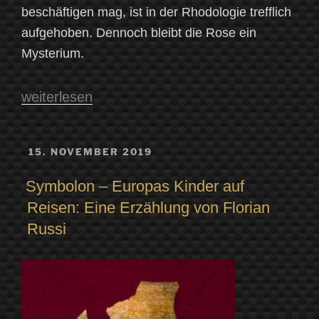
beschäftigen mag, ist in der Rhodologie trefflich
aufgehoben. Dennoch bleibt die Rose ein
Mysterium.
„Über
weiterlesen
die
Rose“
VERÖFFENTLICHT
15. NOVEMBER 2019
AM
Symbolon – Europas Kinder auf
Reisen: Eine Erzählung von Florian
Russi