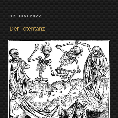
VERÖFFENTLICHT
17. JUNI 2022
AM
Der Totentanz