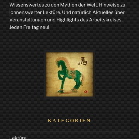
Wissenswertes zu den Mythen der Welt. Hinweise zu
künstliche
lohnenswerter Lektüre. Und natürlich Aktuelles über
Mensch
Veranstaltungen und Highlights des Arbeitskreises.
Jeden Freitag neu!
in
Mythos
und
Science-
Fiction“
KATEGORIEN
Lektüre