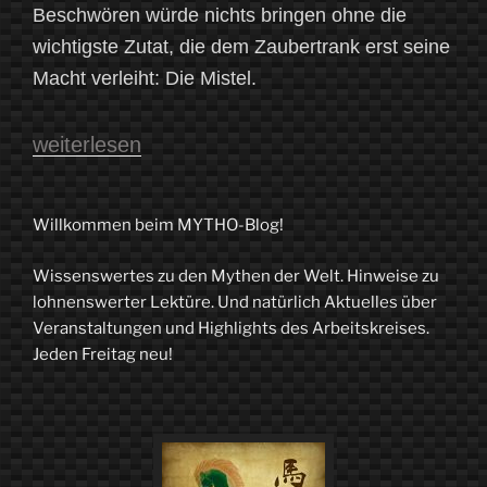
Beschwören würde nichts bringen ohne die
wichtigste Zutat, die dem Zaubertrank erst seine
Macht verleiht: Die Mistel.
„Küsse,
weiterlesen
Zauber
und
Willkommen beim MYTHO-Blog!
Druiden,
Wissenswertes zu den Mythen der Welt. Hinweise zu
oder:
lohnenswerter Lektüre. Und natürlich Aktuelles über
Geschichten
Veranstaltungen und Highlights des Arbeitskreises.
Jeden Freitag neu!
unter
dem
Mistelzweig“