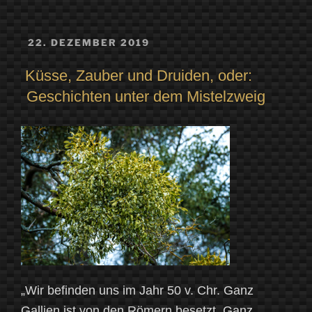
VERÖFFENTLICHT
22. DEZEMBER 2019
AM
Küsse, Zauber und Druiden, oder:
Geschichten unter dem Mistelzweig
„Wir befinden uns im Jahr 50 v. Chr. Ganz
Gallien ist von den Römern besetzt. Ganz