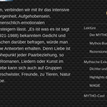
 verbinden wir mit ihr das intensive
rgenheit, Aufgehobensein,
 menschlich-emotionalen
Lektüre
eigern lässt. „Es ist was es ist sagt
Der MYTHO-
 (1921-1988) bekanntem Gedicht und
chen darüber befragen, würde man
Mythos Bu
e Antworten erhalten. Denn Liebe ist
Rezension
öhepunkt jeder Paarbeziehung, so
, Romanen, Liedern oder Kunst im
Mythische Exk
Liebe kann sich auch auf Gruppen
Dichter und
eschwister, Freunde, zu Tieren, Natur
Highlights 
be.
MAGIE
MYTHO-Cast