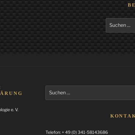
B
Suchen
nach:
&
Suchen
LÄRUNG
nach:
ogie e. V.
KONTA
Telefon: + 49 (0) 341-58143686