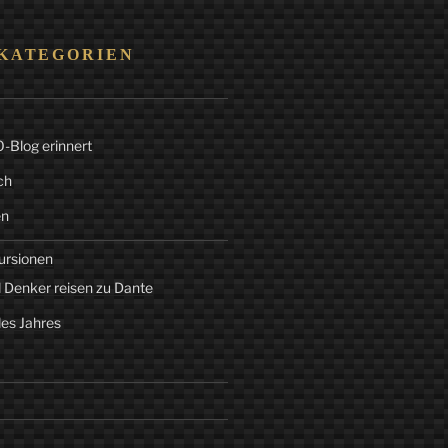
KATEGORIEN
Blog erinnert
ch
en
ursionen
 Denker reisen zu Dante
des Jahres