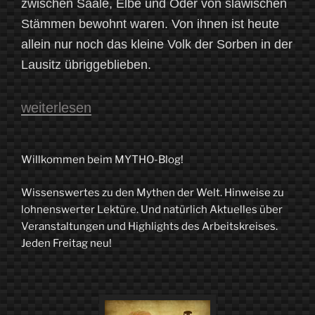
zwischen Saale, Elbe und Oder von slawischen
Stämmen bewohnt waren. Von ihnen ist heute
allein nur noch das kleine Volk der Sorben in der
Lausitz übriggeblieben.
„Mythen,
weiterlesen
Sagen,
Legenden
Willkommen beim MYTHO-Blog!
in
Wissenswertes zu den Mythen der Welt. Hinweise zu
Sachsen“
lohnenswerter Lektüre. Und natürlich Aktuelles über
Veranstaltungen und Highlights des Arbeitskreises.
Jeden Freitag neu!