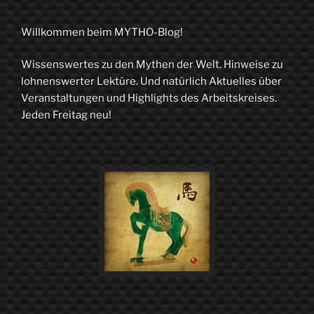
„Femme
fatale“
Willkommen beim MYTHO-Blog!
in
Wissenswertes zu den Mythen der Welt. Hinweise zu
der
lohnenswerter Lektüre. Und natürlich Aktuelles über
nordischen
Veranstaltungen und Highlights des Arbeitskreises.
Jeden Freitag neu!
Mythologie“