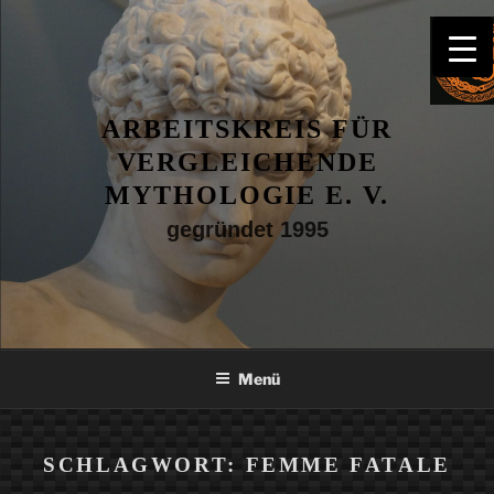
Zum
Inhalt
springen
ARBEITSKREIS FÜR
VERGLEICHENDE
MYTHOLOGIE E. V.
gegründet 1995
Menü
SCHLAGWORT:
FEMME FATALE