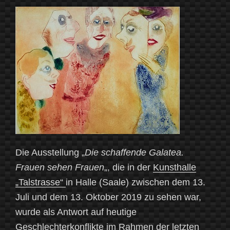
zu
Galatea
und
Galateia“
Die Ausstellung „
Die schaffende Galatea.
Frauen sehen Frauen
„, die in der
Kunsthalle
„Talstrasse“
in Halle (Saale) zwischen dem 13.
Juli und dem 13. Oktober 2019 zu sehen war,
wurde als Antwort auf heutige
Geschlechterkonflikte im Rahmen der letzten