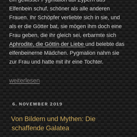
Elfenbein schuf, schöner als alle anderen
Frauen. Ihr Schöpfer verliebte sich in sie, und
als er die Götter bat, sie mögen ihm doch eine
Frau geben, die ihr gleich sei, erbarmte sich
Aphrodite, die Göttin der Liebe
und belebte das
elfenbeinerne Mädchen. Pygmalion nahm sie
zur Frau und hatte mit ihr eine Tochter.
„Namensschwestern
weiterlesen
und
sonst
VERÖFFENTLICHT
6. NOVEMBER 2019
AM
nichts?
Von Bildern und Mythen: Die
–
schaffende Galatea
Betrachtungen