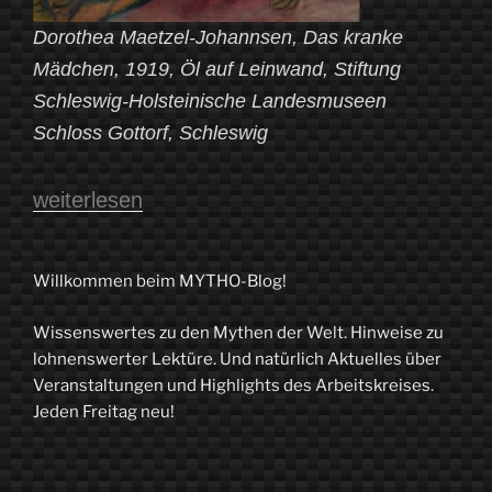
Dorothea Maetzel-Johannsen, Das kranke
Mädchen, 1919, Öl auf Leinwand, Stiftung
Schleswig-Holsteinische Landesmuseen
Schloss Gottorf, Schleswig
„Von
weiterlesen
Bildern
und
Willkommen beim MYTHO-Blog!
Mythen:
Wissenswertes zu den Mythen der Welt. Hinweise zu
Die
lohnenswerter Lektüre. Und natürlich Aktuelles über
schaffende
Veranstaltungen und Highlights des Arbeitskreises.
Jeden Freitag neu!
Galatea“