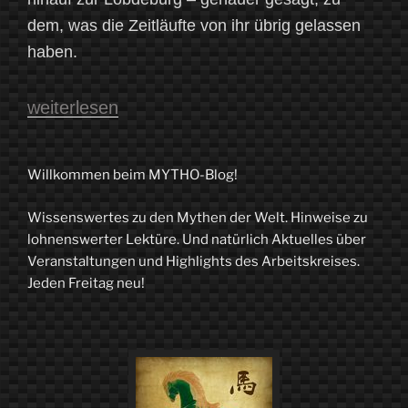
dem, was die Zeitläufte von ihr übrig gelassen
haben.
„Zwischen
weiterlesen
Stein
und
Willkommen beim MYTHO-Blog!
Himmel.
Wissenswertes zu den Mythen der Welt. Hinweise zu
Die
lohnenswerter Lektüre. Und natürlich Aktuelles über
Lobdeburg
Veranstaltungen und Highlights des Arbeitskreises.
Jeden Freitag neu!
bei
Jena“