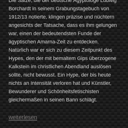
Die Sätze, die der deutsche Ägyptologe Ludwig
Borchardt in seinem Grabungstagebuch von
1912/13 notierte, klingen präzise und nüchtern
angesichts der Tatsache, dass es ihm gelungen
war, einen der bedeutendsten Funde der
ägyptischen Amarna-Zeit zu entdecken.
Natürlich war er sich zu diesem Zeitpunkt des
Hypes, den der mit bemaltem Gips überzogene
Kalkstein im christlichen Abendland auslösen
sollte, nicht bewusst. Ein Hype, der bis heute
nichts an Intensität verloren hat und Künstler,
Bewunderer und Schönheitsfetischisten
gleichermaßen in seinen Bann schlägt.
„"Beschreiben
weiterlesen
nützt