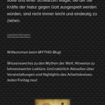
sollte und einer Schwarzen Magie, bei der die
Kräfte der Natur gegen Gott ausgespielt werden
würden, sind nicht immer leicht und eindeutig zu
ziehen.
„Schwarze
weiterlesen
und
weiße
Willkommen beim MYTHO-Blog!
Magie
Wissenswertes zu den Mythen der Welt. Hinweise zu
–
lohnenswerter Lektüre. Und natürlich Aktuelles über
Von
Veranstaltungen und Highlights des Arbeitskreises.
Jeden Freitag neu!
gefährlichen
und
guten
Mächten“