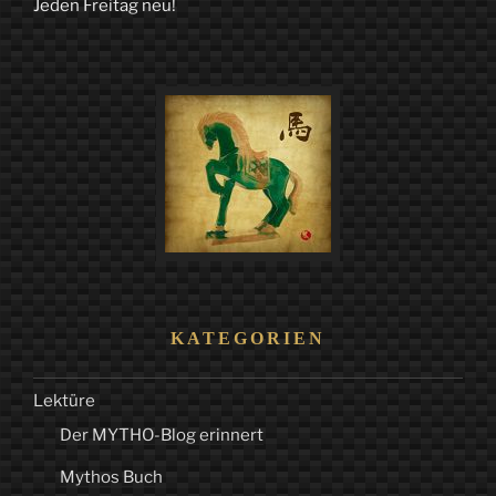
Jeden Freitag neu!
auf
dem
südlichen
Peloponnes
–
Kapitel
6:
„Kato
Mani““
KATEGORIEN
Lektüre
Der MYTHO-Blog erinnert
Mythos Buch