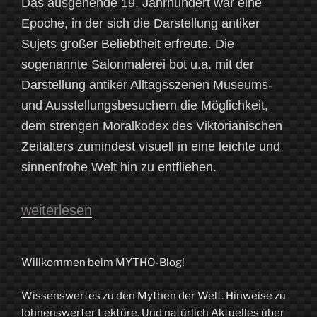
Das ausgehende 19. Jahrhundert war eine
Epoche, in der sich die Darstellung antiker
Sujets großer Beliebtheit erfreute. Die
sogenannte Salonmalerei bot u.a. mit der
Darstellung antiker Alltagsszenen Museums-
und Ausstellungsbesuchern die Möglichkeit,
dem strengen Moralkodex des Viktorianischen
Zeitalters zumindest visuell in eine leichte und
sinnenfrohe Welt hin zu entfliehen.
„Des
weiterlesen
Kaisers
gefährliche
Willkommen beim MYTHO-Blog!
Blüten“
Wissenswertes zu den Mythen der Welt. Hinweise zu
lohnenswerter Lektüre. Und natürlich Aktuelles über