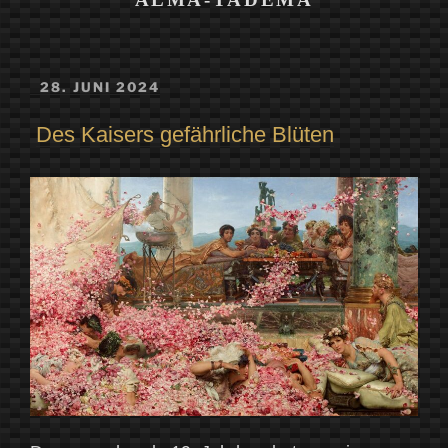
VERÖFFENTLICHT
28. JUNI 2024
AM
Des Kaisers gefährliche Blüten