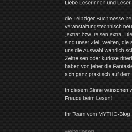
Liebe Leserinnen und Lese
die Leipziger Buchmesse bes
veranstaltungstechnisch ne
„extra“ bzw. reisen extra. Di
sind unser Ziel, Welten, die 
uns die Auswahl wahrlich sc
Zeitreisen oder kuriose ritt
haben von jeher die Fantasi
sich ganz praktisch auf dem
In diesem Sinne wünschen wi
Freude beim Lesen!
Ihr Team vom MYTHO-Blog
„Der
weiterlesen