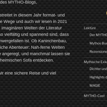
r des MYTHO-Blogs,
treitet in diesem Jahr format- und
ue Wege und auch wir lesen in 2021
e Imaginären Welten der Literatur
Lektüre
so vielfältig und spannend sind, dass
Der MYTHO-
hwergefallen ist. Ob Kaninchenbau,
Mythos Bu
erliche Abenteuer: Nah-ferne Welten
Rezension
e angeregt, und manchmal lassen sie
 heimischen Sofa entdecken.
Mythische Exk
Dichter und
r eine sichere Reise und viel
Highlights 
MAGIE
MYTHO-Cast