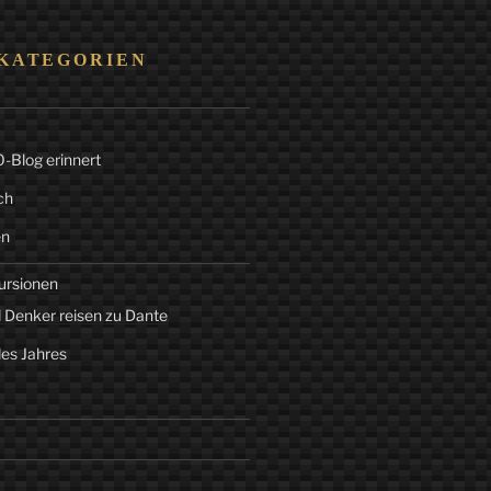
KATEGORIEN
Blog erinnert
ch
en
ursionen
 Denker reisen zu Dante
des Jahres