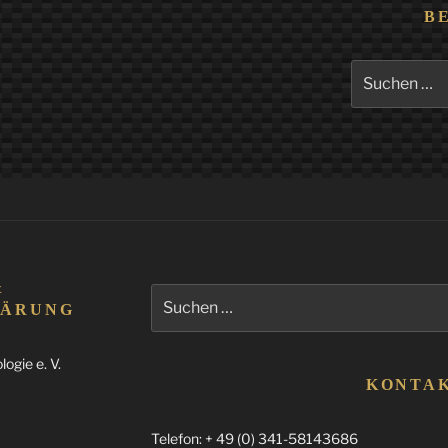
B
Suchen
nach:
&
Suchen
LÄRUNG
nach:
ogie e. V.
KONTA
Telefon: + 49 (0) 341-58143686