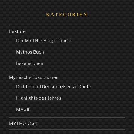
Worten:
Eine
KATEGORIEN
Impression
Lektüre
aus
Der MYTHO-Blog erinnert
Benediktbeuern“
Mythos Buch
Rezensionen
Mythische Exkursionen
Dichter und Denker reisen zu Dante
Highlights des Jahres
MAGIE
MYTHO-Cast