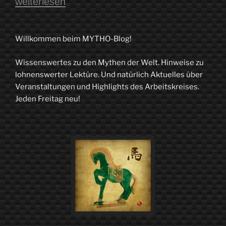
„Die
weiterlesen
Rose
am
Willkommen beim MYTHO-Blog!
Rad
Wissenswertes zu den Mythen der Welt. Hinweise zu
der
lohnenswerter Lektüre. Und natürlich Aktuelles über
Fortuna
Veranstaltungen und Highlights des Arbeitskreises.
Jeden Freitag neu!
–
Über
Lieder,
Schicksal
und
die
Zeitlosigkeit
von