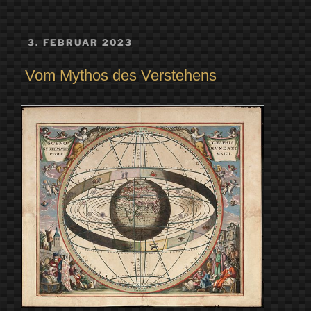
VERÖFFENTLICHT
3. FEBRUAR 2023
AM
Vom Mythos des Verstehens