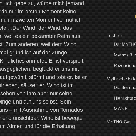
n. Ich gebe zu, würde mich jemand
ürde mir im ersten Moment keine
und im zweiten Moment vermutlich
etel: „Der Wind, der Wind, das
Lektüre
, weil es ein bekannter Reim aus
t. Zum anderen, weil dem Wind,
Der MYTHO-
nmal gründlich auf der Zunge
Mythos Bu
indliches anmutet. Er ist verspielt.
Rezension
 ausgeglichen, beglückt er uns mit
aufgewühlt, stürmt und tobt er. Ist er
Mythische Exk
zufrieden, säuselt er. Wind ist im
Dichter und
 sehen von ihm aber nur seine
Highlights 
inge und auf uns selbst. Sein
MAGIE
r uns – mit Ausnahme von Tornados
hend unsichtbar. Wind ist bewegte
MYTHO-Cast
zum Atmen und für die Erhaltung