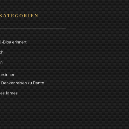
KATEGORIEN
Blog erinnert
ch
en
ursionen
 Denker reisen zu Dante
des Jahres