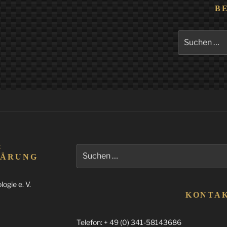
B
Suchen
nach:
&
Suchen
LÄRUNG
nach:
ogie e. V.
KONTA
Telefon: + 49 (0) 341-58143686