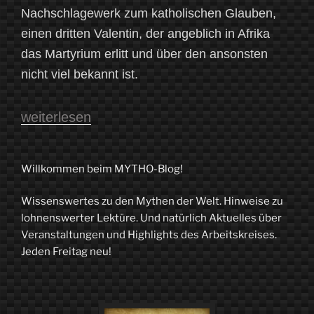
Nachschlagewerk zum katholischen Glauben,
einen dritten Valentin, der angeblich in Afrika
das Martyrium erlitt und über den ansonsten
nicht viel bekannt ist.
„„Die
weiterlesen
Erde
steht
Willkommen beim MYTHO-Blog!
offen“:
Wissenswertes zu den Mythen der Welt. Hinweise zu
Geister,
lohnenswerter Lektüre. Und natürlich Aktuelles über
Tote
Veranstaltungen und Highlights des Arbeitskreises.
Jeden Freitag neu!
und
der
heilige