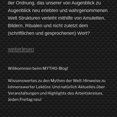
der Ordnung, das unserer von Augenblick zu
Augenblick neu erlebten und wahrgenommenen
Welt Strukturen verleiht mithilfe von Amuletten,
Bildern, Ritualen und nicht zuletzt dem
(schriftlichen und gesprochenen) Wort?
„Löwenmenschen
weiterlesen
und
Schamanen
Willkommen beim MYTHO-Blog!
–
Wissenswertes zu den Mythen der Welt. Hinweise zu
Magie
lohnenswerter Lektüre. Und natürlich Aktuelles über
in
Veranstaltungen und Highlights des Arbeitskreises.
Jeden Freitag neu!
der
Vorgeschichte“