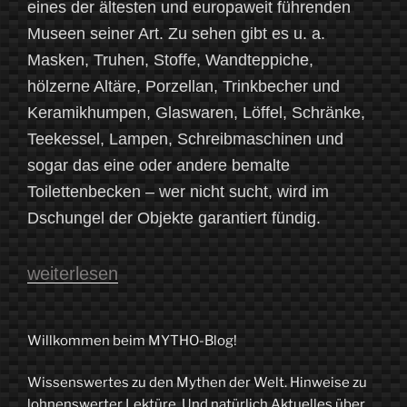
eines der ältesten und europaweit führenden
Museen seiner Art. Zu sehen gibt es u. a.
Masken, Truhen, Stoffe, Wandteppiche,
hölzerne Altäre, Porzellan, Trinkbecher und
Keramikhumpen, Glaswaren, Löffel, Schränke,
Teekessel, Lampen, Schreibmaschinen und
sogar das eine oder andere bemalte
Toilettenbecken – wer nicht sucht, wird im
Dschungel der Objekte garantiert fündig.
„Glas,
weiterlesen
Krug
und
Willkommen beim MYTHO-Blog!
Löffel
Wissenswertes zu den Mythen der Welt. Hinweise zu
bricht
lohnenswerter Lektüre. Und natürlich Aktuelles über