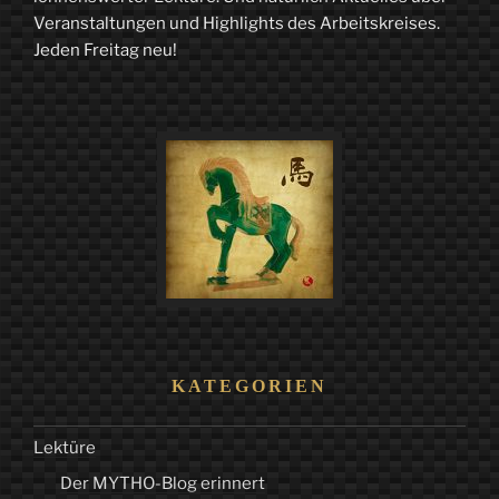
…
Veranstaltungen und Highlights des Arbeitskreises.
Jeden Freitag neu!
Ein
Spaziergang
durch
die
Jahrhunderte
im
Grassi
Museum
für
Angewandte
KATEGORIEN
Kunst
Lektüre
–
Der MYTHO-Blog erinnert
Teil