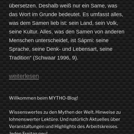
übersetzen. Deshalb weiß nur ein Same, was
das Wort im Grunde bedeutet. Es umfasst alles,
was dem Samen lieb ist: sein Land, sein Volk,
seine Kultur. Alles, was den Samen von anderen
Menschen unterscheidet, ist Sápmi: seine
Sprache, seine Denk- und Lebensart, seine
Tradition“ (Schwaar 1996, 9).
„Die
weiterlesen
Sámi.
Das
Willkommen beim MYTHO-Blog!
Sonnenvolk
Wissenswertes zu den Mythen der Welt. Hinweise zu
aus
lohnenswerter Lektüre. Und natürlich Aktuelles über
dem
Veranstaltungen und Highlights des Arbeitskreises.
Jeden Freitag neu!