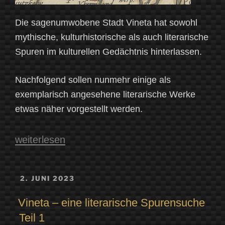
Die sagenumwobene Stadt Vineta hat sowohl
mythische, kulturhistorische als auch literarische
Spuren im kulturellen Gedächtnis hinterlassen.
Nachfolgend sollen nunmehr einige als
exemplarisch angesehene literarische Werke
etwas näher vorgestellt werden.
„Vineta
weiterlesen
–
eine
VERÖFFENTLICHT
2. JUNI 2023
AM
literarische
Vineta – eine literarische Spurensuche
Spurensuche
Teil 1
Teil