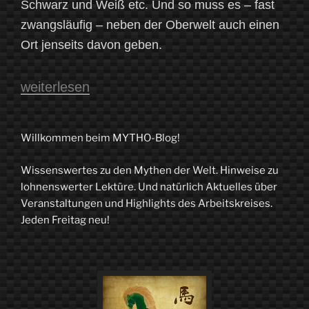
Schwarz und Weiß etc. Und so muss es – fast
zwangsläufig – neben der Oberwelt auch einen
Ort jenseits davon geben.
„„Leicht
weiterlesen
ist
der
Willkommen beim MYTHO-Blog!
Abstieg
Wissenswertes zu den Mythen der Welt. Hinweise zu
zur
lohnenswerter Lektüre. Und natürlich Aktuelles über
Unterwelt“
Veranstaltungen und Highlights des Arbeitskreises.
Jeden Freitag neu!
–
Eine
mythische
Reise