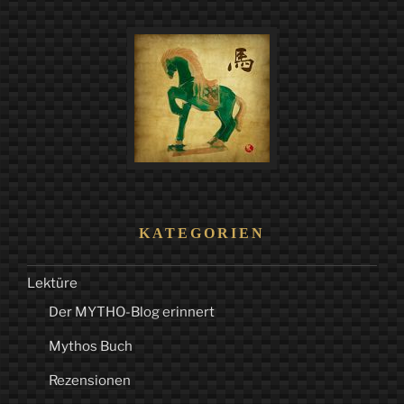
südlichen
Peloponnes
–
Kapitel
7:
Taygetos“
KATEGORIEN
Lektüre
Der MYTHO-Blog erinnert
Mythos Buch
Rezensionen