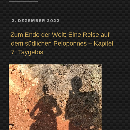
80
Büchern
VERÖFFENTLICHT
2. DEZEMBER 2022
AM
um
Zum Ende der Welt: Eine Reise auf
die
dem südlichen Peloponnes – Kapitel
Welt“
7: Taygetos