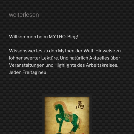
„Der
weiterlesen
MYTHO-
Blog
Willkommen beim MYTHO-Blog!
liest
Wissenswertes zu den Mythen der Welt. Hinweise zu
extra
lohnenswerter Lektüre. Und natürlich Aktuelles über
1.0
Veranstaltungen und Highlights des Arbeitskreises.
Jeden Freitag neu!
–
Spiegel
und
Scheibenwelten“