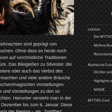
Lektüre
Der MYTHO-
ihnachten sind geprägt von
Mythos Bu
räuchen. Ohne dass es heute noch
Rezension
von auf vorchristliche Traditionen
k. Das Bleigießen zu Silvester, die
Mythische Exk
tiere oder auch das Verbot des
Dichter und
achten und viele andere Bräuche
Highlights 
ischen/magischen Vorstellungen.
MAGIE
he und Vorstellungen zu den so
hten. Hierunter versteht man in der
MYTHO-Cast
 Dezember bis zum 6. Januar. Diese
von der Region – als „Zwölften“,