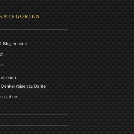
KATEGORIEN
Blog erinnert
ch
en
ursionen
 Denker reisen zu Dante
des Jahres