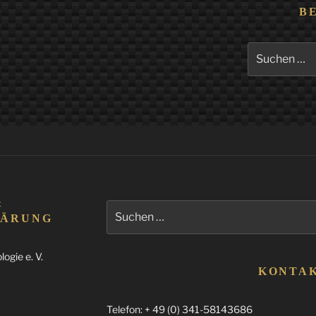
B
Suchen
nach:
&
Suchen
LÄRUNG
nach:
ogie e. V.
KONTA
Telefon: + 49 (0) 341-58143686