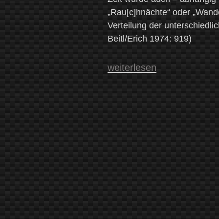
„Rau[c]hnächte“ oder „Wande
Verteilung der unterschiedli
Beitl/Erich 1974: 919)
„Die
weiterlesen
heiligen
zwölf
Nächte
–
Bräuche
und
Vorstellungen
zur
Jahreswende“