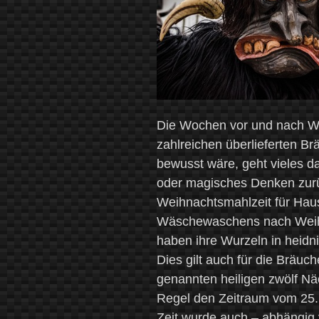
Die Wochen vor und nach We
zahlreichen überlieferten B
bewusst wäre, geht vieles da
oder magisches Denken zurüc
Weihnachtsmahlzeit für Haus
Wäschewaschens nach Weihn
haben ihre Wurzeln in heidn
Dies gilt auch für die Bräuc
genannten heiligen zwölf Näc
Regel den Zeitraum vom 25.
Zeit wurde auch – abhängig 