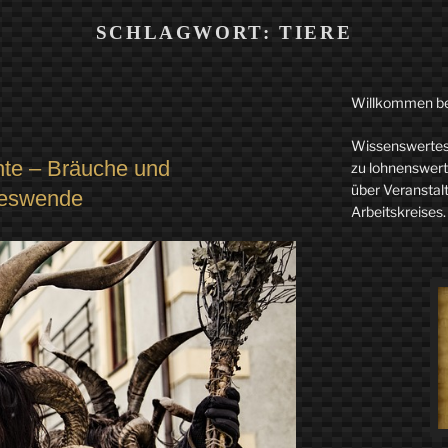
SCHLAGWORT:
TIERE
Willkommen b
Wissenswertes 
hte – Bräuche und
zu lohnenswerte
über Veranstal
reswende
Arbeitskreises.