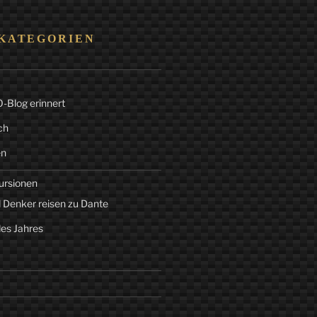
KATEGORIEN
Blog erinnert
ch
en
ursionen
 Denker reisen zu Dante
des Jahres