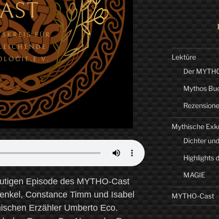
Lektüre
Der MYTHO-
Mythos Bu
Rezension
Mythische Exk
Dichter und
Highlights 
MAGIE
r heutigen Episode des MYTHO-Cast
henkel, Constance Timm und Isabel
MYTHO-Cast
nischen Erzähler Umberto Eco.