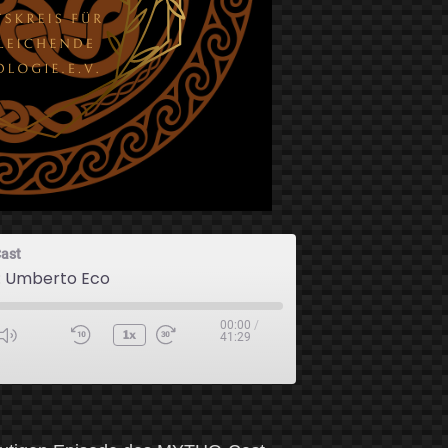
ast
9: Umberto Eco
00:00
/
1x
41:29
ode