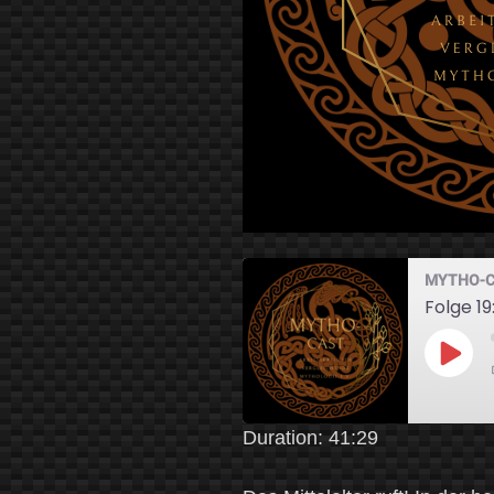
MYTHO-C
Folge 1
Play
Epis
Duration: 41:29