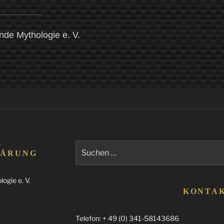
ende Mythologie e. V.
&
Suchen
LÄRUNG
nach:
ogie e. V.
KONTA
Telefon: + 49 (0) 341-58143686