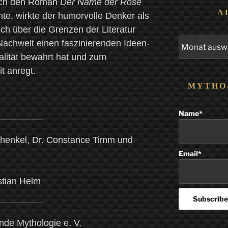
urch den Roman
Der Name der Rose
A
hte, wirkte der humorvolle Denker als
ch über die Grenzen der Literatur
Alle
 Nachwelt einen faszinierenden Ideen-
Beiträge
alität bewahrt hat und zum
t anregt.
MYTHO
!
Name*
chenkel, Dr. Constance Timm und
Email*
stian Helm
ende Mythologie e. V.