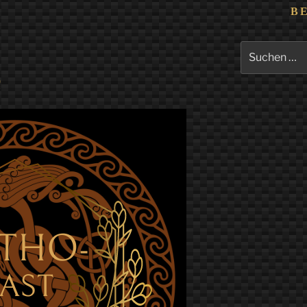
B
Suchen
nach:
o