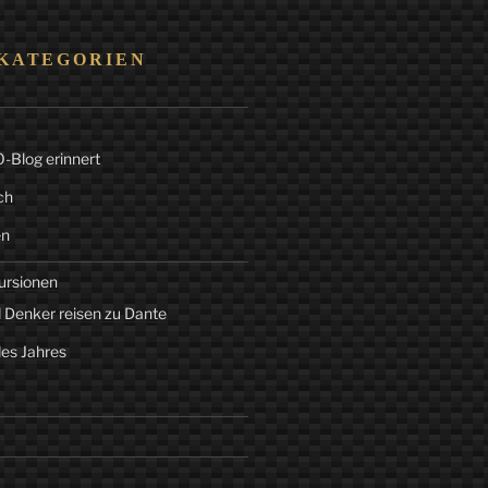
KATEGORIEN
Blog erinnert
ch
en
ursionen
 Denker reisen zu Dante
des Jahres