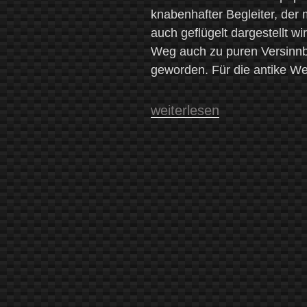
knabenhafter Begleiter, der 
auch geflügelt dargestellt wi
Weg auch zu puren Versinnbi
geworden. Für die antike We
„Eros
weiterlesen
und
Aphrodite“