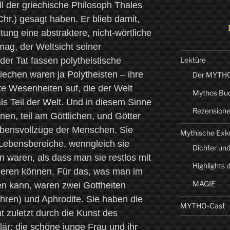
oll der griechische Philosoph Thales
Chr.) gesagt haben. Er blieb damit,
ung eine abstraktere, nicht-wörtliche
g, der Weltsicht seiner
er Tat fassen polytheistische
Lektüre
riechen waren ja Polytheisten – ihre
Der MYTHO-
te Wesenheiten auf, die der Welt
Mythos Bu
s Teil der Welt. Und in diesem Sinne
Rezension
nen, teil am Göttlichen, und Götter
Lebensvollzüge der Menschen. Sie
Mythische Exk
Lebensbereiche, wenngleich sie
Dichter und
n waren, als dass man sie restlos mit
Highlights 
izieren können. Für das, was man im
MAGIE
en kann, waren zwei Gottheiten
hren) und Aphrodite. Sie haben die
MYTHO-Cast
ht zuletzt durch die Kunst des
är: die schöne junge Frau und ihr