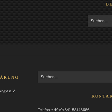
B
Suchen
nach:
&
Suchen
LÄRUNG
nach:
ogie e. V.
KONTA
Telefon: + 49 (0) 341-58143686