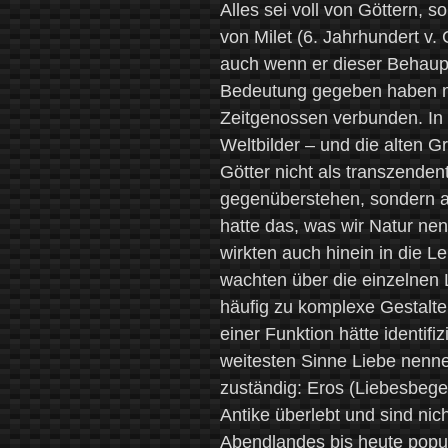
Alles sei voll von Göttern, s
von Milet (6. Jahrhundert v. 
auch wenn er dieser Behaupt
Bedeutung gegeben haben ma
Zeitgenossen verbunden. In d
Weltbilder – und die alten G
Götter nicht als transzenden
gegenüberstehen, sondern al
hatte das, was wir Natur nen
wirkten auch hinein in die 
wachten über die einzelnen 
häufig zu komplexe Gestalte
einer Funktion hätte identif
weitesten Sinne Liebe nenn
zuständig: Eros (Liebesbege
Antike überlebt und sind nic
Abendlandes bis heute popul