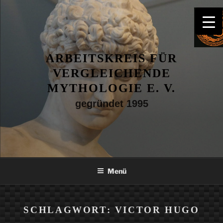
Zum
Inhalt
springen
ARBEITSKREIS FÜR
VERGLEICHENDE
MYTHOLOGIE E. V.
gegründet 1995
Menü
SCHLAGWORT:
VICTOR HUGO