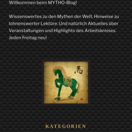
und
Willkommen beim MYTHO-Blog!
verdammende
Wissenswertes zu den Mythen der Welt. Hinweise zu
Hässlichkeit
lohnenswerter Lektüre. Und natürlich Aktuelles über
–
Veranstaltungen und Highlights des Arbeitskreises.
Jeden Freitag neu!
Der
Glöckner
von
Notre-
Dame“
KATEGORIEN