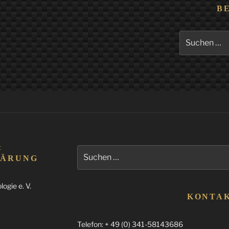
B
Suchen
nach:
&
Suchen
LÄRUNG
nach:
ogie e. V.
KONTA
Telefon: + 49 (0) 341-58143686