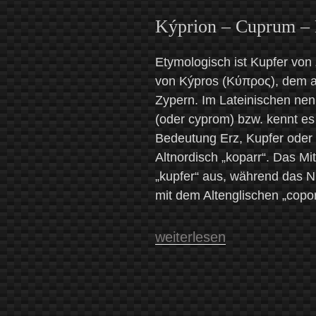
Kýprion – Cuprum – 
Etymologisch ist Kupfer von
von Kýpros (Κύπρος), dem al
Zypern. Im Lateinischen nen
(oder cyprom) bzw. kennt e
Bedeutung Erz, Kupfer oder 
Altnordisch „koparr“. Das Mi
„kupfer“ aus, während das N
mit dem Altenglischen „copor“
„Kupfer:
weiterlesen
Metall,
Heil-
und