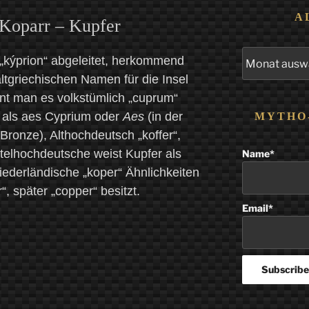
A
Koparr – Kupfer
Alle
 „kýprion“ abgeleitet, herkommend
Beiträge
tgriechischen Namen für die Insel
nt man es volkstümlich „cuprum“
s als aes Cyprium oder
Aes
(in der
MYTHO
Bronze), Althochdeutsch „koffer“,
ttelhochdeutsche weist Kupfer als
Name*
iederländische „koper“ Ähnlichkeiten
, später „copper“ besitzt.
Email*