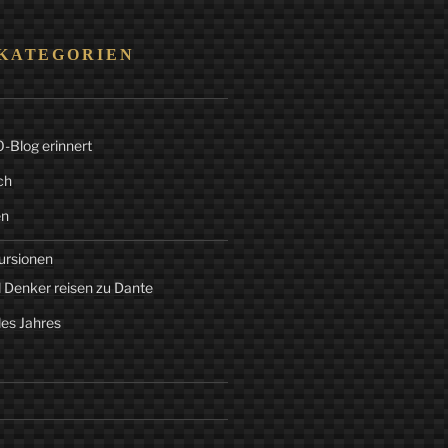
KATEGORIEN
Blog erinnert
ch
en
ursionen
 Denker reisen zu Dante
des Jahres