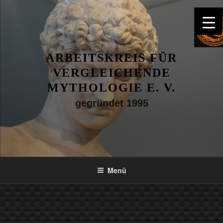
Zum
Inhalt
springen
ARBEITSKREIS FÜR
VERGLEICHENDE
MYTHOLOGIE E. V.
gegründet 1995
Menü