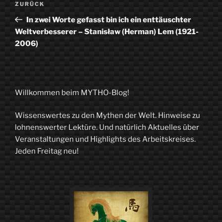
Vorheriger
ZURÜCK
Beitrag
In zwei Worte gefasst bin ich ein enttäuschter
Weltverbesserer – Stanisław (Herman) Lem (1921-
2006)
Willkommen beim MYTHO-Blog!
Wissenswertes zu den Mythen der Welt. Hinweise zu
lohnenswerter Lektüre. Und natürlich Aktuelles über
Veranstaltungen und Highlights des Arbeitskreises.
Jeden Freitag neu!