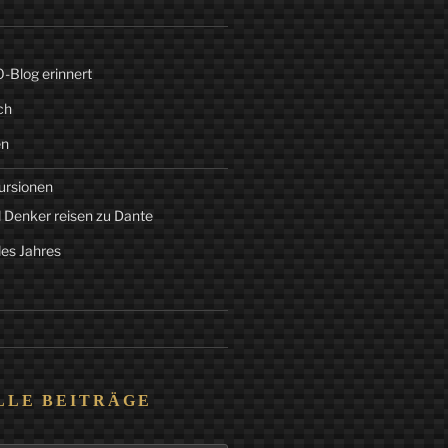
Blog erinnert
ch
en
ursionen
 Denker reisen zu Dante
des Jahres
LLE BEITRÄGE