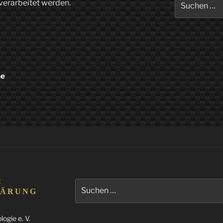
verarbeitet werden.
nach:
he
&
Suchen
LÄRUNG
nach:
ogie e. V.