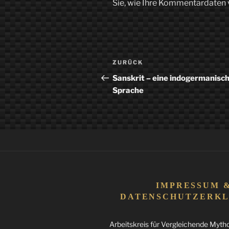
Sie, wie Ihre Kommentardaten 
Beitragsnavigation
Vorheriger
ZURÜCK
Beitrag
Sanskrit – eine indogermanisc
Sprache
IMPRESSUM 
DATENSCHUTZERK
Arbeitskreis für Vergleichende Mythol