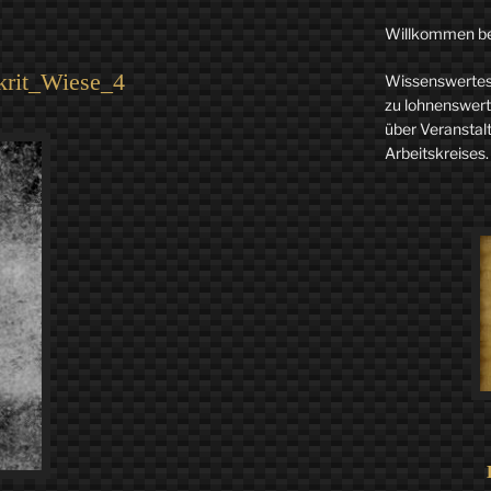
Willkommen b
krit_Wiese_4
Wissenswertes 
zu lohnenswerte
über Veranstal
Arbeitskreises.