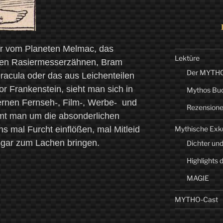
er vom Planeten Melmac, das
Lektüre
einen Rasiermesserzähnen, Bram
Der MYTHO-
Dracula oder das aus Leichenteilen
or Frankenstein, sieht man sich in
Mythos Bu
rnen Fernseh-, Film-, Werbe- und
Rezension
mmt man um die absonderlichen
ns mal Furcht einflößen, mal Mitleid
Mythische Exk
ogar zum Lachen bringen.
Dichter und
Highlights 
MAGIE
MYTHO-Cast