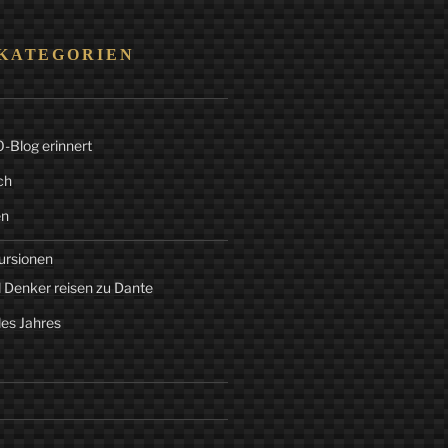
KATEGORIEN
Blog erinnert
ch
en
ursionen
 Denker reisen zu Dante
des Jahres