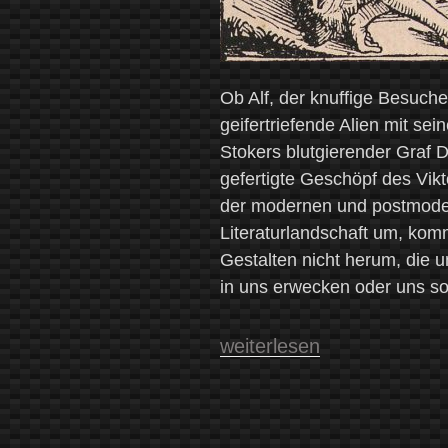
Ob Alf, der knuffige Besuch
geifertriefende Alien mit s
Stokers blutgierender Graf 
gefertigte Geschöpf des Vikt
der modernen und postmode
Literaturlandschaft um, ko
Gestalten nicht herum, die u
in uns erwecken oder uns s
„Grässlich,
weiterlesen
hässlich,
menschlich?
–