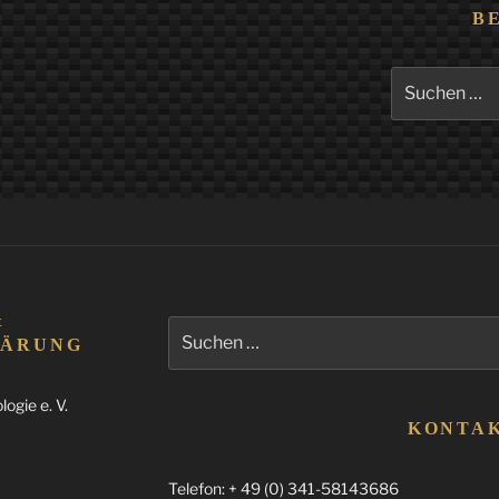
B
Suchen
nach:
&
Suchen
LÄRUNG
nach:
ogie e. V.
KONTA
Telefon: + 49 (0) 341-58143686