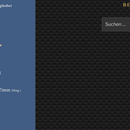
B
Suchen
nach: