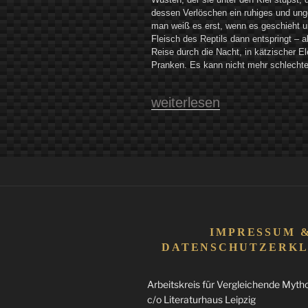
dessen Verlöschen ein ruhiges und ung
man weiß es erst, wenn es geschieht 
Fleisch des Reptils dann entspringt – 
Reise durch die Nacht, in kätzischer E
Pranken. Es kann nicht mehr schlechte
„Apophis
weiterlesen
–
Schlange,
Schildkröte,
Sandbank
Oder:
Von
IMPRESSUM 
der
DATENSCHUTZERK
Dunkelheit“
Arbeitskreis für Vergleichende Mythol
c/o Literaturhaus Leipzig