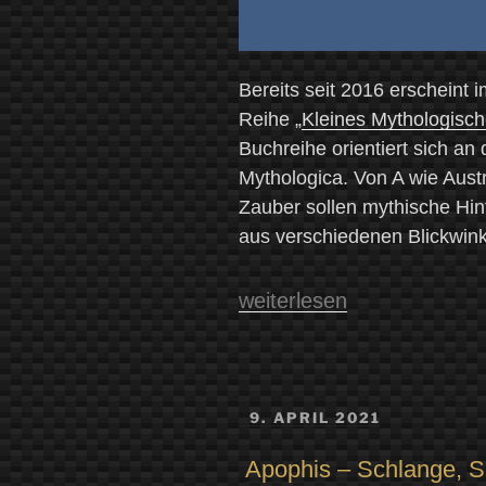
Bereits seit 2016 erscheint
Reihe „
Kleines Mythologisch
Buchreihe orientiert sich a
Mythologica. Von A wie Austr
Zauber sollen mythische Hin
aus verschiedenen Blickwink
„Kleines
weiterlesen
Mythologisches
Alphabet:
Nachts(ch)icht.
VERÖFFENTLICHT
9. APRIL 2021
Berichte
AM
aus
Apophis – Schlange, S