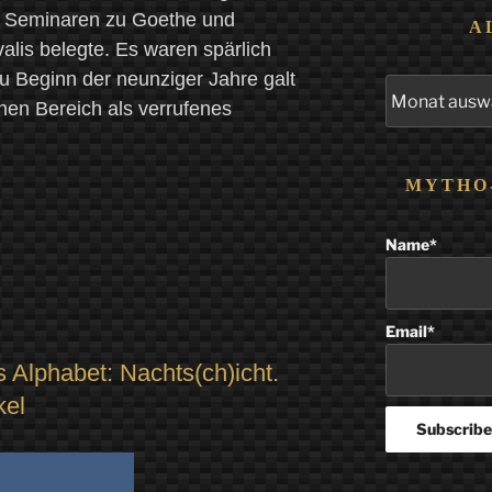
n Seminaren zu Goethe und
A
alis belegte. Es waren spärlich
 Beginn der neunziger Jahre galt
Alle
hen Bereich als verrufenes
Beiträge
MYTHO
Name*
Email*
 Alphabet: Nachts(ch)icht.
kel