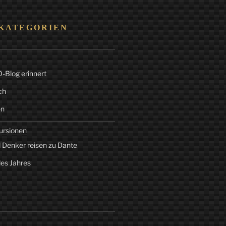
KATEGORIEN
Blog erinnert
ch
en
ursionen
 Denker reisen zu Dante
des Jahres