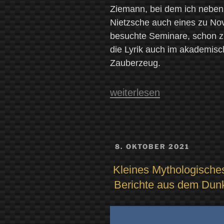
Ziemann, bei dem ich nebe
Nietzsche auch eines zu Nov
besuchte Seminare, schon zu
die Lyrik auch im akademisc
Zauberzeug.
„Das
weiterlesen
Aufflackern
in
der
VERÖFFENTLICHT
8. OKTOBER 2021
Dunkelheit.
AM
Eine
Kleines Mythologisches
Seitenführung
Berichte aus dem Dun
zu
Novalis‘