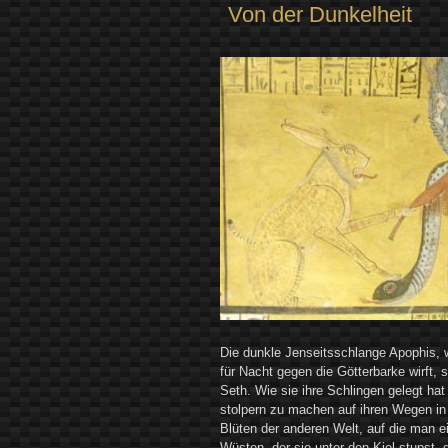
dem
Von der Dunkelheit
Dunkel“
Die dunkle Jenseitsschlange Apophis, 
für Nacht gegen die Götterbarke wirft, 
Seth. Wie sie ihre Schlingen gelegt ha
stolpern zu machen auf ihren Wegen in
Blüten der anderen Welt, auf die man e
Wüsten, der sie unter den Kiel stupst, 