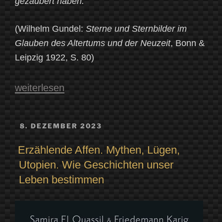
gezaubert haben.
“
(Wilhelm Gundel:
Sterne und Sternbilder im
Glauben des Altertums und der Neuzeit
, Bonn &
Leipzig 1922, S. 80)
„Sterne
weiterlesen
und
Sternbilder
VERÖFFENTLICHT
8. DEZEMBER 2023
AM
in
Erzählende Affen. Mythen, Lügen,
Märchen“
Utopien. Wie Geschichten unser
Leben bestimmen