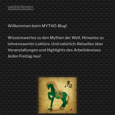
„Erzählende
weiterlesen
Affen.
Mythen,
Willkommen beim MYTHO-Blog!
Lügen,
Wissenswertes zu den Mythen der Welt. Hinweise zu
Utopien.
lohnenswerter Lektüre. Und natürlich Aktuelles über
Wie
Veranstaltungen und Highlights des Arbeitskreises.
Jeden Freitag neu!
Geschichten
unser
Leben
bestimmen“