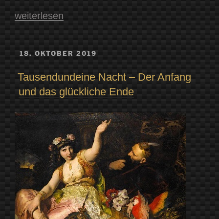
„Magische
weiterlesen
Begegnungen,
oder:
VERÖFFENTLICHT
18. OKTOBER 2019
AM
Vom
Tausendundeine Nacht – Der Anfang
realen
und das glückliche Ende
Zauber
einer
Ausstellung“