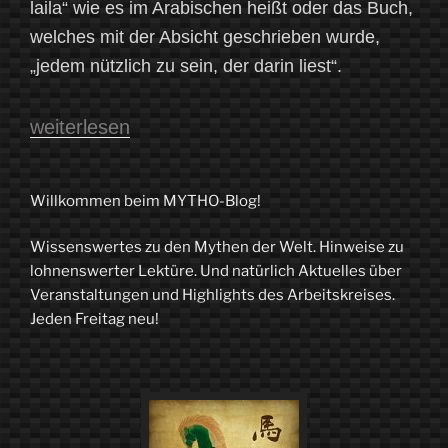
laila“ wie es im Arabischen heißt oder das Buch,
welches mit der Absicht geschrieben wurde,
„jedem nützlich zu sein, der darin liest“.
„Tausendundeine
weiterlesen
Nacht
–
Willkommen beim MYTHO-Blog!
Der
Wissenswertes zu den Mythen der Welt. Hinweise zu
Anfang
lohnenswerter Lektüre. Und natürlich Aktuelles über
und
Veranstaltungen und Highlights des Arbeitskreises.
Jeden Freitag neu!
das
glückliche
Ende“