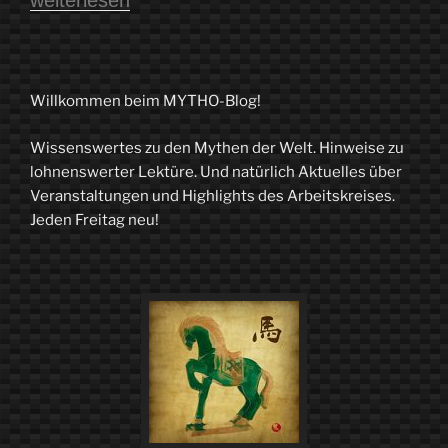
weiterlesen
und
Zeitenwende:
Mythologisch-
Willkommen beim MYTHO-Blog!
literarische
Wissenswertes zu den Mythen der Welt. Hinweise zu
Anmerkungen
lohnenswerter Lektüre. Und natürlich Aktuelles über
zum
Veranstaltungen und Highlights des Arbeitskreises.
Jeden Freitag neu!
Ende
des
Ersten
Weltkriegs“