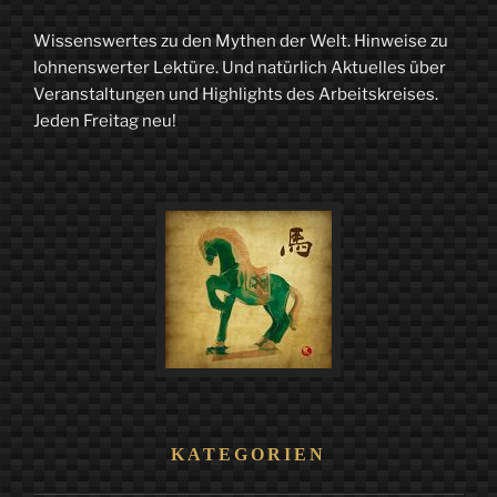
Hochstapelei,
Wissenswertes zu den Mythen der Welt. Hinweise zu
oder:
lohnenswerter Lektüre. Und natürlich Aktuelles über
Der
Veranstaltungen und Highlights des Arbeitskreises.
Jeden Freitag neu!
Weg
des
Tricksters“
KATEGORIEN