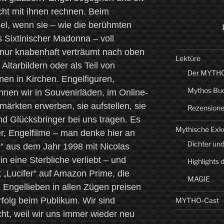
cht mit ihnen rechnen. Beim
, wenn sie – wie die berühmten
 Sixtinischer Madonna – voll
 nur knabenhaft verträumt nach oben
Lektüre
Altarbildern oder als Teil von
Der MYTHO-
nen in Kirchen. Engelfiguren,
Mythos Bu
nnen wir in Souvenirläden, im Online-
ärkten erwerben, sie aufstellen, sie
Rezension
d Glücksbringer bei uns tragen. Es
Mythische Exk
er, Engelfilme – man denke hier an
Dichter und
l“ aus dem Jahr 1998 mit Nicolas
in eine Sterbliche verliebt – und
Highlights 
 „Lucifer“ auf Amazon Prime, die
MAGIE
 Engellieben in allen Zügen preisen
rfolg beim Publikum. Wir sind
MYTHO-Cast
icht, weil wir uns immer wieder neu