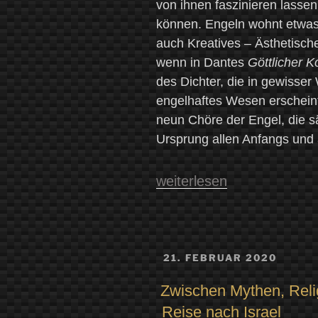
von ihnen faszinieren lassen
können. Engeln wohnt etwas 
auch Kreatives – Ästhetisch
wenn in Dantes
Göttlicher 
des Dichter, die in gewisser 
engelhaftes Wesen erschein
neun Chöre der Engel, die 
Ursprung allen Anfangs und a
„Gottes
weiterlesen
Werk
und
Teufels
VERÖFFENTLICHT
21. FEBRUAR 2020
Schuld
AM
–
Zwischen Mythen, Reli
Engel:
Reise nach Israel