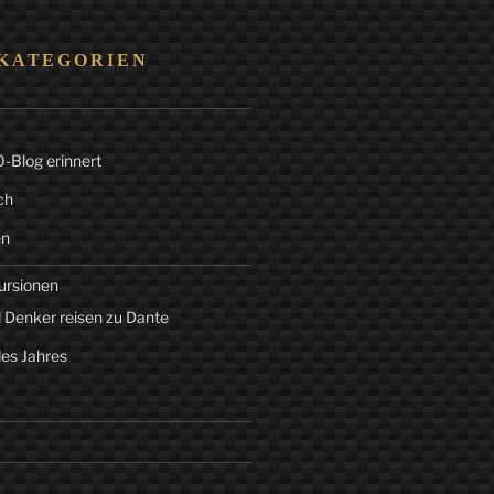
KATEGORIEN
Blog erinnert
ch
en
ursionen
 Denker reisen zu Dante
des Jahres