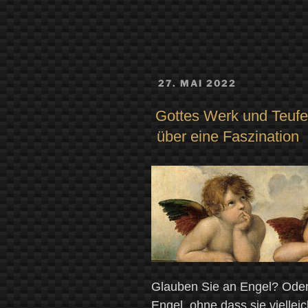
VERÖFFENTLICHT
27. MAI 2022
AM
Gottes Werk und Teufe
über eine Faszination
Glauben Sie an Engel? Oder 
Engel, ohne dass sie vielle