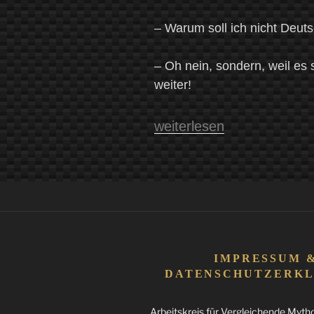
– Warum soll ich nicht Deuts
– Oh nein, sondern, weil es 
weiter!
„Zwischen
weiterlesen
Mythen,
Religion
und
Geschichte
–
Eine
IMPRESSUM 
Reise
DATENSCHUTZERK
nach
Arbeitskreis für Vergleichende Mythol