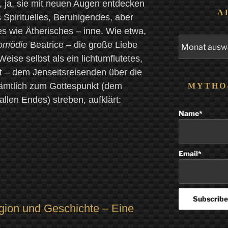
, ja, sie mit neuen Augen entdecken
A
Spirituelles, Beruhigendes, aber
es wie Ätherisches – inne. Wie etwa,
Alle
Komödie
Beatrice – die große Liebe
Beiträge
Weise selbst als ein lichtumflutetes,
t – dem Jenseitsreisenden über die
sämtlich zum Gottespunkt (dem
MYTHO
llen Endes) streben, aufklärt:
Name*
Email*
gion und Geschichte – Eine