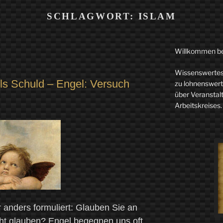
SCHLAGWORT:
ISLAM
Willkommen b
Wissenswertes 
ls Schuld – Engel: Versuch
zu lohnenswerte
über Veranstal
Arbeitskreises.
anders formuliert: Glauben Sie an
icht glauben? Engel begegnen uns oft