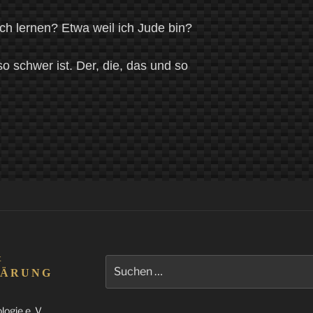
ch lernen? Etwa weil ich Jude bin?
so schwer ist. Der, die, das und so
&
Suchen
LÄRUNG
nach:
ogie e. V.