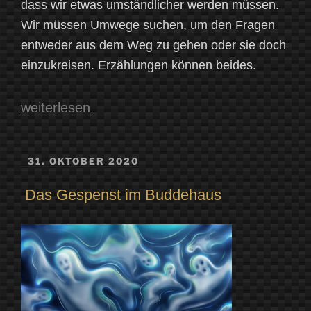
dass wir etwas umständlicher werden müssen.
Wir müssen Umwege suchen, um den Fragen
entweder aus dem Weg zu gehen oder sie doch
einzukreisen. Erzählungen können beides.
„Wie
weiterlesen
die
Sterne
VERÖFFENTLICHT
31. OKTOBER 2020
AM
an
Das Gespenst im Buddehaus
den
Himmel
kamen“