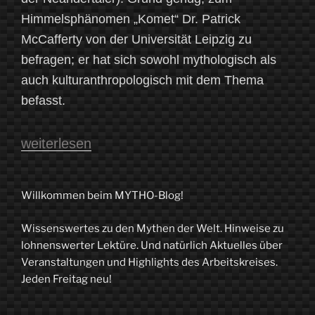
Himmelsphänomen „Komet“ Dr. Patrick
McCafferty von der Universität Leipzig zu
befragen; er hat sich sowohl mythologisch als
auch kulturanthropologisch mit dem Thema
befasst.
„Kometen
weiterlesen
–
Sternenstaub
Willkommen beim MYTHO-Blog!
und
Wissenswertes zu den Mythen der Welt. Hinweise zu
Unglücksbringer
lohnenswerter Lektüre. Und natürlich Aktuelles über
am
Veranstaltungen und Highlights des Arbeitskreises.
Jeden Freitag neu!
Himmel“