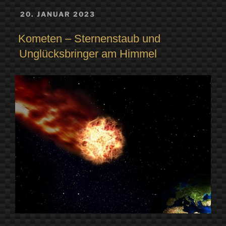
hoch“
VERÖFFENTLICHT
20. JANUAR 2023
AM
Kometen – Sternenstaub und
Unglücksbringer am Himmel