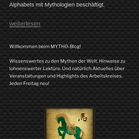
Alphabets mit Mythologien beschäftigt.
„Der
weiterlesen
MYTHO-
Blog
Willkommen beim MYTHO-Blog!
liest
Wissenswertes zu den Mythen der Welt. Hinweise zu
weiter
lohnenswerter Lektüre. Und natürlich Aktuelles über
4.0“
Veranstaltungen und Highlights des Arbeitskreises.
Jeden Freitag neu!