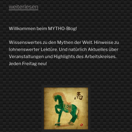
„Ein
weiterlesen
bisschen
Nacht
Willkommen beim MYTHO-Blog!
muss
Wissenswertes zu den Mythen der Welt. Hinweise zu
sein
lohnenswerter Lektüre. Und natürlich Aktuelles über
–
Veranstaltungen und Highlights des Arbeitskreises.
Jeden Freitag neu!
Mit
der
Autorin
Karin
Kalisa
auf
Streifzug