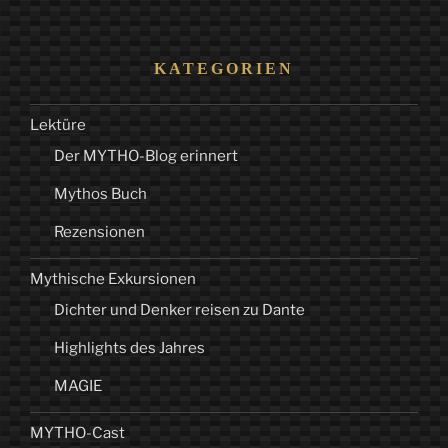
durch
das
Dunkel“
KATEGORIEN
Lektüre
Der MYTHO-Blog erinnert
Mythos Buch
Rezensionen
Mythische Exkursionen
Dichter und Denker reisen zu Dante
Highlights des Jahres
MAGIE
MYTHO-Cast